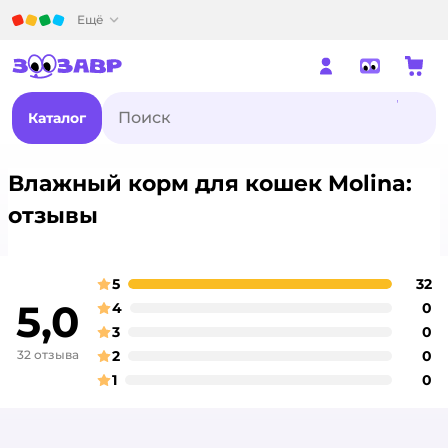
Детский мир
Ещё
Каталог
Влажный корм для кошек Molina:
отзывы
5
32
о
оценка
5,0
4
0
о
оценка
3
0
о
оценка
32 отзыва
2
0
о
оценка
1
0
о
оценка