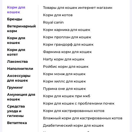
Корм для
товары для кошек интернет магазин
кошек
корм для котов
Бренды
royal canin
Ветеринарный
корм карника для кошек
корм
корм проплан для кошек
Корм для
кошек
корм грандорф для кошек
Корм для
фармина корм для кошек
котят
harty корм для кошек
Лакомства
ройбис корм для кошек
Наполнители
корм монж для кошек
Аксессуары
для кошек
корм хиллс для кошек
Груминг
пурина оне для кошек
Амуниция для
корм для кошек при мкб
кошек
корм для кошек с проблемами почек
Средства
Корм для кастрированных котов
ухода и
гигиены
влажный корм для кастрированных котов
Ветаптека
диабетический корм для кошек