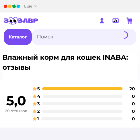
Детский мир
Ещё
Каталог
Влажный корм для кошек INABA:
отзывы
5
20
о
оценка
5,0
4
0
о
оценка
3
0
о
оценка
20 отзывов
2
0
о
оценка
1
0
о
оценка