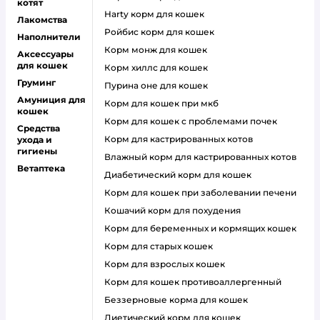
котят
harty корм для кошек
Лакомства
ройбис корм для кошек
Наполнители
корм монж для кошек
Аксессуары
для кошек
корм хиллс для кошек
Груминг
пурина оне для кошек
Амуниция для
корм для кошек при мкб
кошек
корм для кошек с проблемами почек
Средства
Корм для кастрированных котов
ухода и
гигиены
влажный корм для кастрированных котов
Ветаптека
диабетический корм для кошек
корм для кошек при заболевании печени
кошачий корм для похудения
корм для беременных и кормящих кошек
корм для старых кошек
корм для взрослых кошек
корм для кошек противоаллергенный
беззерновые корма для кошек
диетический корм для кошек