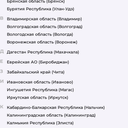
Брянская область
(Брянск)
Бурятия Республика
(Улан-Удэ)
В
Владимирская область
(Владимир)
Волгоградская область
(Волгоград)
Вологодская область
(Вологда)
Воронежская область
(Воронеж)
Д
Дагестан Республика
(Махачкала)
Е
Еврейская АО
(Биробиджан)
З
Забайкальский край
(Чита)
И
Ивановская область
(Иваново)
Ингушетия Республика
(Магас)
Иркутская область
(Иркутск)
К
Кабардино-Балкарская Республика
(Нальчик)
Калининградская область
(Калининград)
Калмыкия Республика
(Элиста)