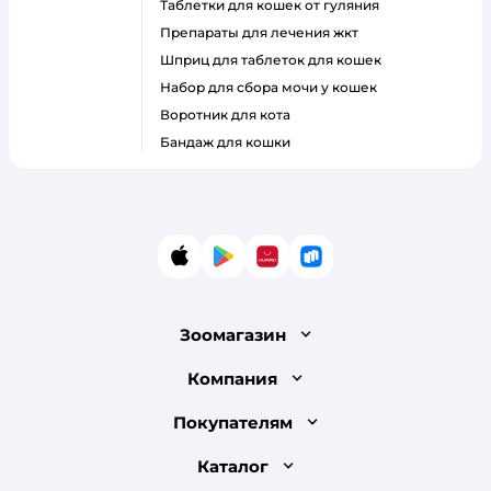
таблетки для кошек от гуляния
препараты для лечения жкт
шприц для таблеток для кошек
набор для сбора мочи у кошек
воротник для кота
бандаж для кошки
App Store
Google Play
AppGallery
RuStore
Зоомагазин
Лицензия
Компания
Как сделать заказ
О компании
Покупателям
Доставка и оплата
Раскрытие информации
Бонусные карты
Каталог
Обмен и возврат товара
Инвесторам