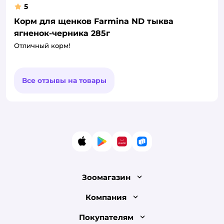
5
Корм для щенков Farmina ND тыква
ягненок-черника 285г
Отличный корм!
Все отзывы на товары
App Store
Google Play
AppGallery
RuStore
Зоомагазин
Лицензия
Компания
Как сделать заказ
О компании
Покупателям
Доставка и оплата