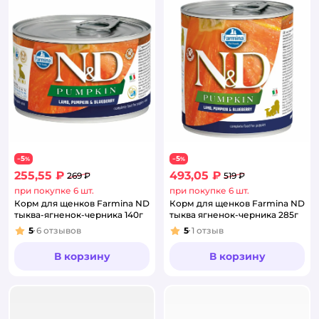
5
5
−
%
−
%
255,55 ₽
493,05 ₽
269 ₽
519 ₽
при покупке 6 шт.
при покупке 6 шт.
Корм для щенков Farmina ND
Корм для щенков Farmina ND
тыква-ягненок-черника 140г
тыква ягненок-черника 285г
5
6
отзывов
5
1
отзыв
Рейтинг:
Рейтинг:
В корзину
В корзину