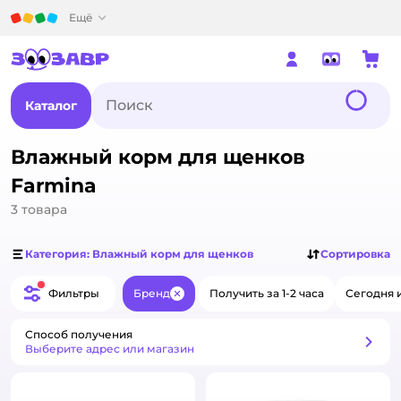
Детский мир
Ещё
Каталог
Влажный корм для щенков
Farmina
3
товара
Категория: Влажный корм для щенков
Сортировка
Фильтры
Бренд
Получить за 1-2 часа
Сегодня 
Закрыть
Способ получения
Способ получения
Выберите адрес или магазин