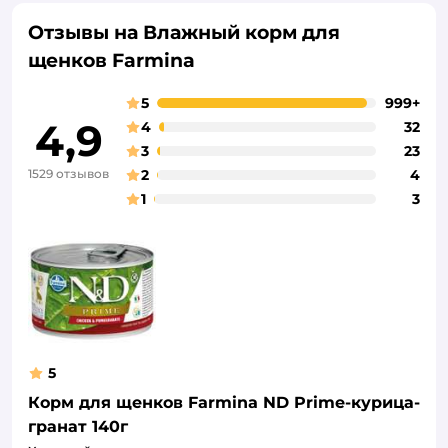
Отзывы на Влажный корм для
щенков Farmina
5
999+
4,9
4
32
3
23
1529 отзывов
2
4
1
3
5
Корм для щенков Farmina ND Prime-курица-
гранат 140г