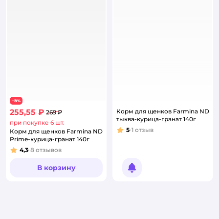
5
−
%
255,55 ₽
Корм для щенков Farmina ND
269 ₽
тыква-курица-гранат 140г
при покупке 6 шт.
5
1
отзыв
Корм для щенков Farmina ND
Рейтинг:
Prime-курица-гранат 140г
4,3
8
отзывов
Рейтинг:
В корзину
Уведомить о появлении