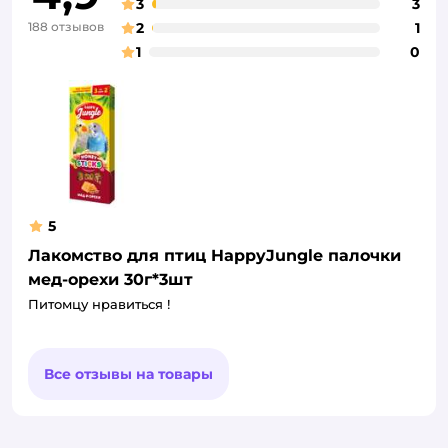
3
3
188 отзывов
2
1
1
0
5
Лакомство для птиц HappyJungle палочки
мед-орехи 30г*3шт
Питомцу нравиться !
Все отзывы на товары