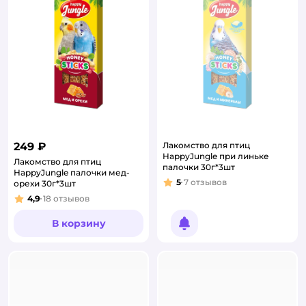
249 ₽
Лакомство для птиц
HappyJungle при линьке
Лакомство для птиц
палочки 30г*3шт
HappyJungle палочки мед-
5
7
отзывов
орехи 30г*3шт
Рейтинг:
4,9
18
отзывов
Рейтинг:
В корзину
Уведомить о появлении