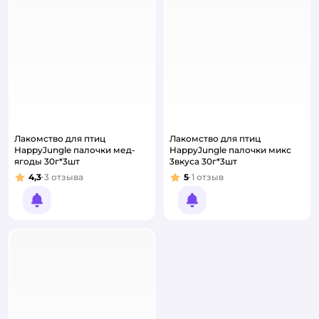
Лакомство для птиц
Лакомство для птиц
HappyJungle палочки мед-
HappyJungle палочки микс
ягоды 30г*3шт
3вкуса 30г*3шт
4,3
3
отзыва
5
1
отзыв
Рейтинг:
Рейтинг:
Уведомить о появлении
Уведомить о появлении