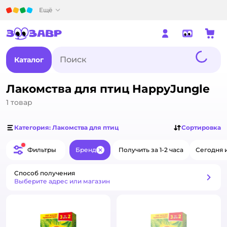
Детский мир
Ещё
Каталог
Лакомства для птиц HappyJungle
1
товар
Категория: Лакомства для птиц
Сортировка
Фильтры
Бренд
Получить за 1-2 часа
Сегодня 
Закрыть
Способ получения
Способ получения
Выберите адрес или магазин