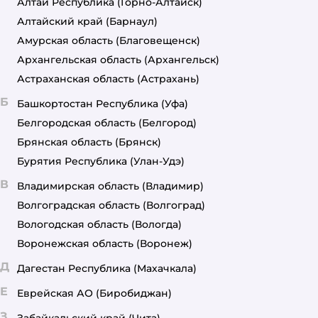
Алтай Республика
(Горно-Алтайск)
Алтайский край
(Барнаул)
Амурская область
(Благовещенск)
Архангельская область
(Архангельск)
Астраханская область
(Астрахань)
Б
Башкортостан Республика
(Уфа)
Белгородская область
(Белгород)
Брянская область
(Брянск)
Бурятия Республика
(Улан-Удэ)
В
Владимирская область
(Владимир)
Волгоградская область
(Волгоград)
Вологодская область
(Вологда)
Воронежская область
(Воронеж)
Д
Дагестан Республика
(Махачкала)
Е
Еврейская АО
(Биробиджан)
З
Забайкальский край
(Чита)