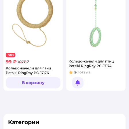
90
−
%
99 ₽
Кольцо-качели для птиц
1 077 ₽
Petsiki RingRay PC-17174
Кольцо-качели для птиц
5
1
отзыв
Petsiki RingRay PC-17176
Рейтинг:
В корзину
Уведомить о появлении
Категории