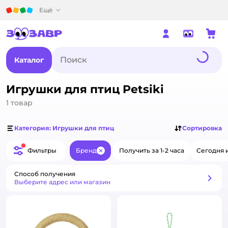
Детский мир
Ещё
Каталог
Игрушки для птиц Petsiki
1
товар
Категория: Игрушки для птиц
Сортировка
Фильтры
Бренд
Получить за 1-2 часа
Сегодня 
Закрыть
Способ получения
Способ получения
Выберите адрес или магазин