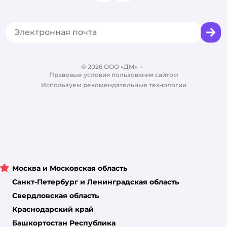
Одежда для кошек
Аренда торговых помещений
Акции
Сертификат АКИТ
Товары для собак
Горячая линия безопасности
Промокоды
Сертификаты
Корм для собак
Вакансии
Бренды
Обратная связь
Одежда для собак
Контакты
Отзывы
Карта сайта
Ветаптека
© 2026 ООО «ДМ»
Блог
•
Правовые условия пользования сайтом
Магазины сети
Используем рекомендательные технологии
Москва и Московская область
Санкт-Петербург и Ленинградская область
Свердловская область
Краснодарский край
Башкортостан Республика