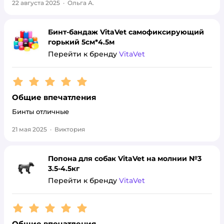
22 августа 2025
·
Ольга А.
Бинт-бандаж VitaVet самофиксирующий
горький 5см*4.5м
Перейти к бренду
VitaVet
Рейтинг:
5
Общие впечатления
Бинты отличные
21 мая 2025
·
Виктория
Попона для собак VitaVet на молнии №3
3.5-4.5кг
Перейти к бренду
VitaVet
Рейтинг:
5
Общие впечатления