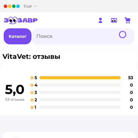
Детский мир
Ещё
Каталог
VitaVet: отзывы
5
53
о
оценка
5,0
4
0
о
оценка
3
0
о
оценка
53 отзыва
2
0
о
оценка
1
0
о
оценка