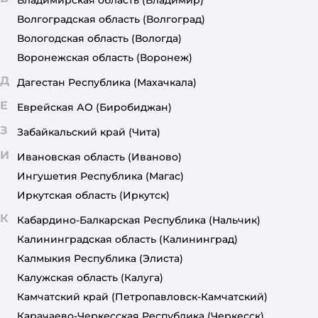
Владимирская область
(Владимир)
Волгоградская область
(Волгоград)
Вологодская область
(Вологда)
Воронежская область
(Воронеж)
Д
Дагестан Республика
(Махачкала)
Е
Еврейская АО
(Биробиджан)
З
Забайкальский край
(Чита)
И
Ивановская область
(Иваново)
Ингушетия Республика
(Магас)
Иркутская область
(Иркутск)
К
Кабардино-Балкарская Республика
(Нальчик)
Калининградская область
(Калининград)
Калмыкия Республика
(Элиста)
Калужская область
(Калуга)
Камчатский край
(Петропавловск-Камчатский)
Карачаево-Черкесская Республика
(Черкесск)