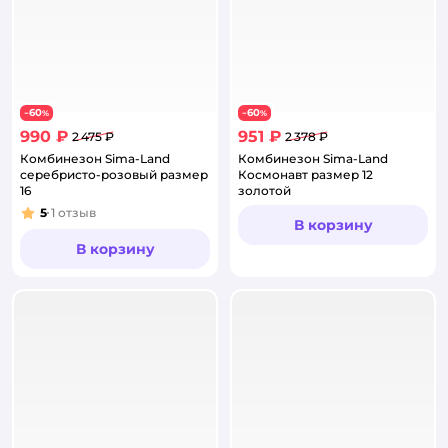
60
60
−
%
−
%
990 ₽
951 ₽
2 475 ₽
2 378 ₽
Комбинезон Sima-Land
Комбинезон Sima-Land
серебристо-розовый размер
Космонавт размер 12
16
золотой
5
1
отзыв
Рейтинг:
В корзину
В корзину