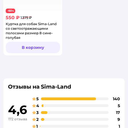
60
−
%
550 ₽
1 375 ₽
Куртка для собак Sima-Land
со светоотражающими
полосами размер 8 сине-
голубая
В корзину
Отзывы на Sima-Land
5
140
4,6
4
5
3
17
172 отзыва
2
9
1
1