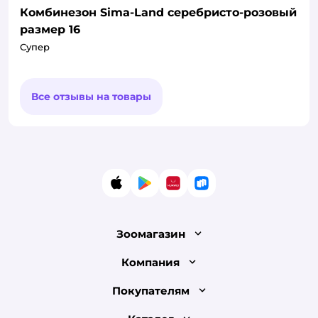
Комбинезон Sima-Land серебристо-розовый
размер 16
Супер
Все отзывы на товары
App Store
Google Play
AppGallery
RuStore
Зоомагазин
Лицензия
Компания
Как сделать заказ
О компании
Покупателям
Доставка и оплата
Раскрытие информации
Бонусные карты