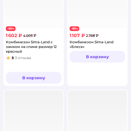
60
60
−
%
−
%
1 602 ₽
1 107 ₽
4 005 ₽
2 768 ₽
Комбинезон Sima-Land с
Комбинезон Sima-Land
замком на спине размер 12
«Блеск»
красный
В корзину
5
3
отзыва
Рейтинг:
В корзину