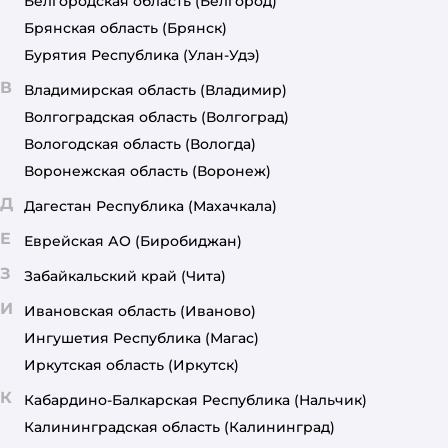
Белгородская область
(Белгород)
Брянская область
(Брянск)
Бурятия Республика
(Улан-Удэ)
В
Владимирская область
(Владимир)
Волгоградская область
(Волгоград)
Вологодская область
(Вологда)
Воронежская область
(Воронеж)
Д
Дагестан Республика
(Махачкала)
Е
Еврейская АО
(Биробиджан)
З
Забайкальский край
(Чита)
И
Ивановская область
(Иваново)
Ингушетия Республика
(Магас)
Иркутская область
(Иркутск)
К
Кабардино-Балкарская Республика
(Нальчик)
Калининградская область
(Калининград)