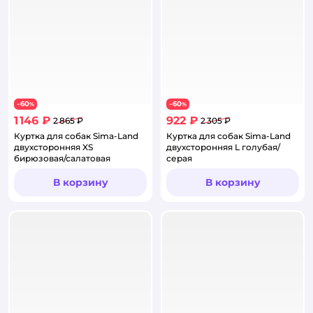
60
60
−
%
−
%
1 146 ₽
922 ₽
2 865 ₽
2 305 ₽
Куртка для собак Sima-Land
Куртка для собак Sima-Land
двухсторонняя XS
двухсторонняя L голубая/
бирюзовая/салатовая
серая
В корзину
В корзину