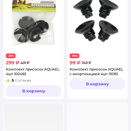
30
86
−
%
−
%
299 ₽
99 ₽
431 ₽
743 ₽
Комплект присосок AQUAEL
Комплект присосок AQUAEL
4шт 100492
с амортизацией 4шт 110161
5
2
отзыва
Рейтинг:
В корзину
В корзину