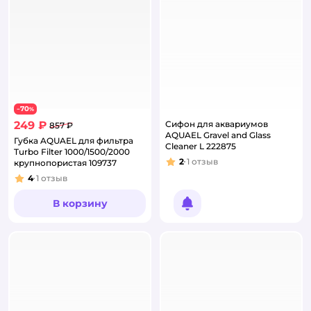
70
−
%
249 ₽
Сифон для аквариумов
857 ₽
AQUAEL Gravel and Glass
Губка AQUAEL для фильтра
Cleaner L 222875
Turbo Filter 1000/1500/2000
2
1
отзыв
крупнопористая 109737
Рейтинг:
4
1
отзыв
Рейтинг:
В корзину
Уведомить о появлении