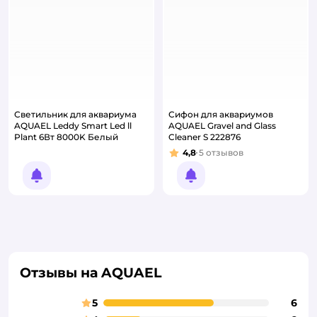
Светильник для аквариума
Сифон для аквариумов
AQUAEL Leddy Smart Led ll
AQUAEL Gravel and Glass
Plant 6Вт 8000K Белый
Cleaner S 222876
4,8
5
отзывов
Рейтинг:
Уведомить о появлении
Уведомить о появлении
Отзывы на AQUAEL
5
6