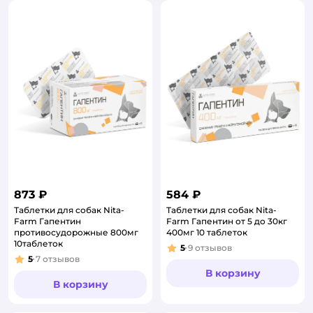
873 ₽
584 ₽
Таблетки для собак Nita-
Таблетки для собак Nita-
Farm Гапентин
Farm Гапентин от 5 до 30кг
противосудорожные 800мг
400мг 10 таблеток
10таблеток
5
9
отзывов
Рейтинг:
5
7
отзывов
Рейтинг:
В корзину
В корзину