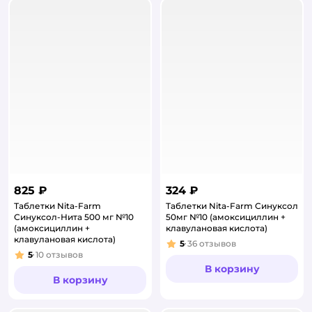
825 ₽
324 ₽
Таблетки Nita-Farm
Таблетки Nita-Farm Синуксол
Синуксол-Нита 500 мг №10
50мг №10 (амоксициллин +
(амоксициллин +
клавулановая кислота)
клавулановая кислота)
5
36
отзывов
Рейтинг:
5
10
отзывов
Рейтинг:
В корзину
В корзину