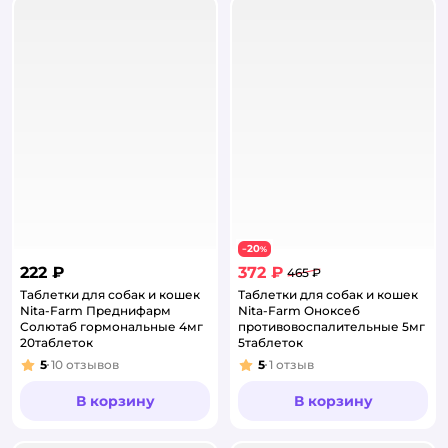
20
−
%
222 ₽
372 ₽
465 ₽
Таблетки для собак и кошек
Таблетки для собак и кошек
Nita-Farm Преднифарм
Nita-Farm Оноксеб
Солютаб гормональные 4мг
противовоспалительные 5мг
20таблеток
5таблеток
5
10
отзывов
5
1
отзыв
Рейтинг:
Рейтинг:
В корзину
В корзину