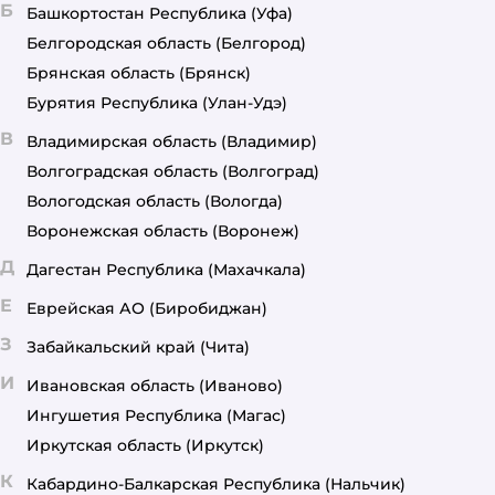
Б
Башкортостан Республика
(Уфа)
Белгородская область
(Белгород)
Брянская область
(Брянск)
Бурятия Республика
(Улан-Удэ)
В
Владимирская область
(Владимир)
Волгоградская область
(Волгоград)
Вологодская область
(Вологда)
Воронежская область
(Воронеж)
Д
Дагестан Республика
(Махачкала)
Е
Еврейская АО
(Биробиджан)
З
Забайкальский край
(Чита)
И
Ивановская область
(Иваново)
Ингушетия Республика
(Магас)
Иркутская область
(Иркутск)
К
Кабардино-Балкарская Республика
(Нальчик)