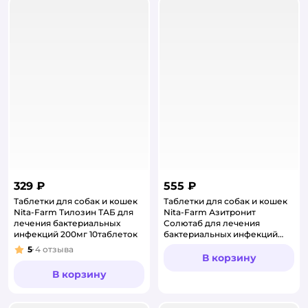
329 ₽
555 ₽
Таблетки для собак и кошек
Таблетки для собак и кошек
Nita-Farm Тилозин ТАБ для
Nita-Farm Азитронит
лечения бактериальных
Солютаб для лечения
инфекций 200мг 10таблеток
бактериальных инфекций
40мг 5таблеток
5
4
отзыва
Рейтинг:
В корзину
В корзину