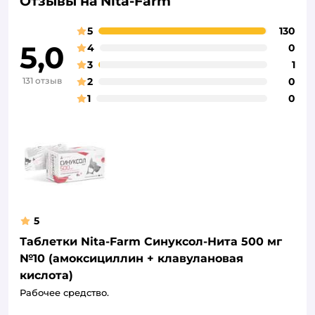
Отзывы на Nita-Farm
5
130
5,0
4
0
3
1
131 отзыв
2
0
1
0
5
Таблетки Nita-Farm Синуксол-Нита 500 мг
№10 (амоксициллин + клавулановая
кислота)
Рабочее средство.