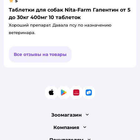
5
Таблетки для собак Nita-Farm Гапентин от 5
до 30кг 400мг 10 таблеток
Хороший препарат. Давала псу по назначению
ветеринара.
Все отзывы на товары
App Store
Google Play
AppGallery
RuStore
Зоомагазин
Лицензия
Компания
Как сделать заказ
О компании
Покупателям