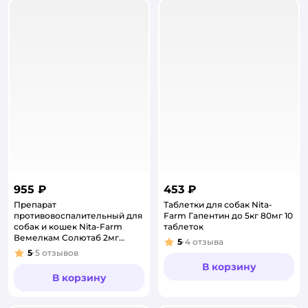
955 ₽
453 ₽
Препарат
Таблетки для собак Nita-
противовоспалительный для
Farm Гапентин до 5кг 80мг 10
собак и кошек Nita-Farm
таблеток
Вемелкам Солютаб 2мг
5
4
отзыва
Рейтинг:
10таблеток
5
5
отзывов
Рейтинг:
В корзину
В корзину