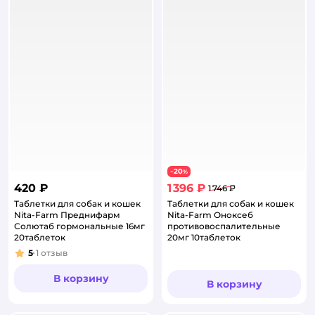
20
−
%
420 ₽
1 396 ₽
1 746 ₽
Таблетки для собак и кошек
Таблетки для собак и кошек
Nita-Farm Преднифарм
Nita-Farm Оноксеб
Солютаб гормональные 16мг
противовоспалительные
20таблеток
20мг 10таблеток
5
1
отзыв
Рейтинг:
В корзину
В корзину