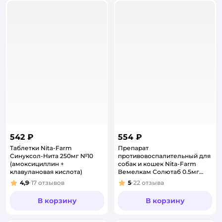
542 ₽
554 ₽
Таблетки Nita-Farm
Препарат
Синуксол-Нита 250мг №10
противовоспалительный для
(амоксициллин +
собак и кошек Nita-Farm
клавулановая кислота)
Вемелкам Солютаб 0.5мг
10таблеток
4,9
17
отзывов
5
22
отзыва
Рейтинг:
Рейтинг:
В корзину
В корзину