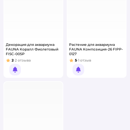
Декорация для аквариума
Растение для аквариума
FAUNA Коралл Фиолетовый
FAUNA Композиция-26 FIPP-
FISC-005P
0127
2
2
отзыва
5
1
отзыв
Рейтинг:
Рейтинг:
Уведомить о появлении
Уведомить о появлении