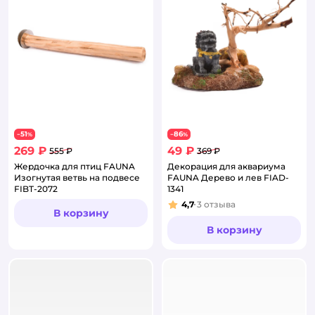
51
86
−
%
−
%
269 ₽
49 ₽
555 ₽
369 ₽
Жердочка для птиц FAUNA
Декорация для аквариума
Изогнутая ветвь на подвесе
FAUNA Дерево и лев FIAD-
FIBT-2072
1341
4,7
3
отзыва
Рейтинг:
В корзину
В корзину