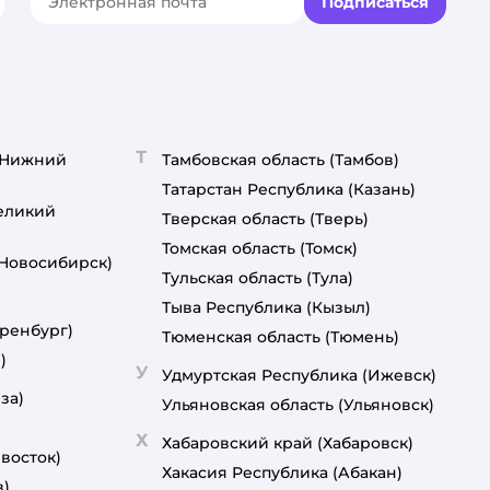
Подписаться
акте
elegram
Т
(Нижний
Тамбовская область
(Тамбов)
Татарстан Республика
(Казань)
еликий
Тверская область
(Тверь)
Томская область
(Томск)
(Новосибирск)
Тульская область
(Тула)
Тыва Республика
(Кызыл)
ренбург)
Тюменская область
(Тюмень)
)
У
Удмуртская Республика
(Ижевск)
за)
Ульяновская область
(Ульяновск)
Х
Хабаровский край
(Хабаровск)
восток)
Хакасия Республика
(Абакан)
в)