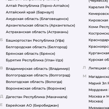
(Черкесск)
Алтай Республика
(Горно-Алтайск)
Карелия Р
Алтайский край
(Барнаул)
Кемеровск
Амурская область
(Благовещенск)
Кировская
Архангельская область
(Архангельск)
Коми Респ
Астраханская область
(Астрахань)
Костромска
Б
Краснодар
Башкортостан Республика
(Уфа)
Красноярс
Белгородская область
(Белгород)
Курганская
Брянская область
(Брянск)
Курская об
Бурятия Республика
(Улан-Удэ)
Л
В
Липецкая 
Владимирская область
(Владимир)
Волгоградская область
(Волгоград)
М
Магаданска
Вологодская область
(Вологда)
Марий Эл 
Воронежская область
(Воронеж)
Мордовия 
Д
Москва и М
Дагестан Республика
(Махачкала)
Москва)
Е
Еврейская АО
(Биробиджан)
Мурманска