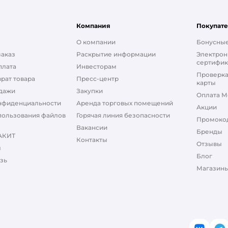
Компания
Покупат
О компании
Бонусные
заказ
Раскрытие информации
Электрон
сертифик
плата
Инвесторам
Проверка
рат товара
Пресс-центр
карты
дажи
Закупки
Оплата М
нфиденциальности
Аренда торговых помещений
Акции
пользования файлов
Горячая линия безопасности
Промоко
Вакансии
Бренды
АКИТ
Контакты
Отзывы
ы
Блог
зь
Магазины