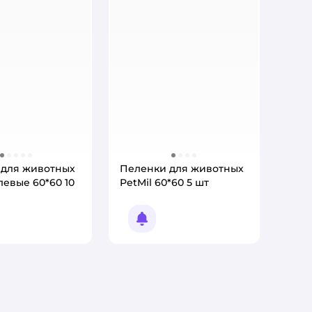
 для животных
Пеленки для животных
левые 60*60 10
PetMil 60*60 5 шт
омить о появлении
Уведомить о появлении