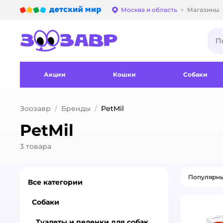
Детский мир
Москва и область
Магазины
Выбор адреса достав
Акции
Кошки
Собаки
Зоозавр
Бренды
PetMil
PetMil
3
товара
Популярн
Все категории
Собаки
Туалеты и пеленки для собак