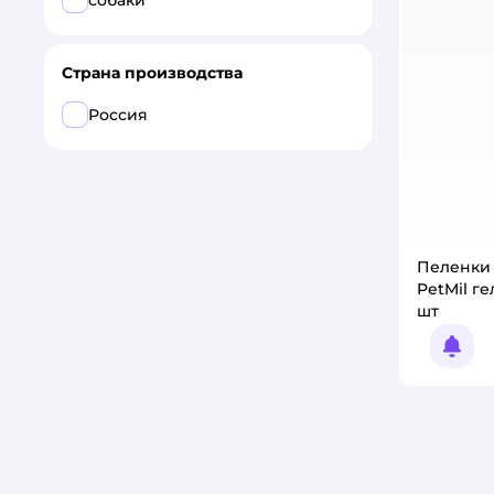
собаки
Страна производства
Россия
Пеленки
PetMil ге
шт
Увед