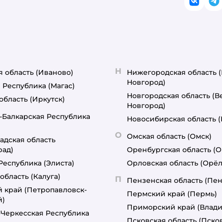
ВКонт
T
Н
я область
(Иваново)
Нижегородская область
Новгород)
 Республика
(Магас)
Новгородская область
(В
область
(Иркутск)
Новгород)
-Балкарская Республика
Новосибирская область
О
Омская область
(Омск)
адская область
рад)
Оренбургская область
(О
Республика
(Элиста)
Орловская область
(Орёл
область
(Калуга)
П
Пензенская область
(Пен
й край
(Петропавловск-
Пермский край
(Пермь)
й)
Приморский край
(Влади
-Черкесская Республика
Псковская область
(Пско