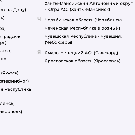
Ханты-Мансийский Автономный округ
- Югра АО.
(Ханты-Мансийск)
ов-на-Дону)
ь)
Ч
Челябинская область
(Челябинск)
Чеченская Республика
(Грозный)
ра)
Чувашская Республика - Чувашия.
нградская
(Чебоксары)
рг)
атов)
Я
Ямало-Ненецкий АО.
(Салехард)
но-
Ярославская область
(Ярославль)
(Якутск)
катеринбург)
ия Республика
ленск)
таврополь)