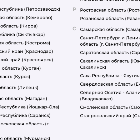
еспублика
(Петрозаводск)
Р
Ростовская область
(Рост
ая область
(Кемерово)
Рязанская область
(Рязан
 область
(Киров)
С
Самарская область
(Сама
ублика
(Сыктывкар)
Санкт-Петербург и Лени
я область
(Кострома)
область
(г. Санкт-Петербу
ский край
(Краснодар)
Саратовская область
(Сар
кий край
(Красноярск)
Сахалинская область
(Юж
Сахалинск)
 область
(Курган)
Саха Республика - Якутия
ласть
(Курск)
Свердловская область
(Е
область
(Липецк)
Северная Осетия - Алан
я область
(Магадан)
(Владикавказ)
Республика
(Йошкар-Ола)
Смоленская область
(Смо
Республика
(Саранск)
Ставропольский край
(С
осковская область
(г.
я область
(Мурманск)