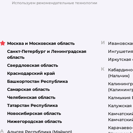
Используем рекомендательные технологии
И
Москва и Московская область
Ивановска
Санкт-Петербург и Ленинградская
Ингушетия
область
Иркутская 
Свердловская область
К
Кабардино
Краснодарский край
(Нальчик)
Башкортостан Республика
Калинингр
Самарская область
(Калининг
Челябинская область
Калмыкия 
Татарстан Республика
Калужская 
Новосибирская область
Камчатски
Камчатски
Нижегородская область
Карачаево
А
Адыгея Республика
(Майкоп)