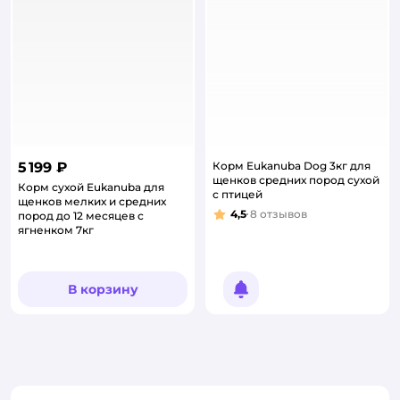
5 199 ₽
Корм Eukanuba Dog 3кг для
щенков средних пород сухой
Корм сухой Eukanuba для
с птицей
щенков мелких и средних
4,5
8
отзывов
пород до 12 месяцев с
Рейтинг:
ягненком 7кг
В корзину
Уведомить о появлении