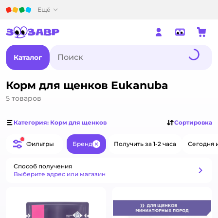
Детский мир
Ещё
Каталог
Корм для щенков Eukanuba
5
товаров
Категория: Корм для щенков
Сортировка
Фильтры
Бренд
Получить за 1-2 часа
Сегодня 
Закрыть
Способ получения
Способ получения
Выберите адрес или магазин