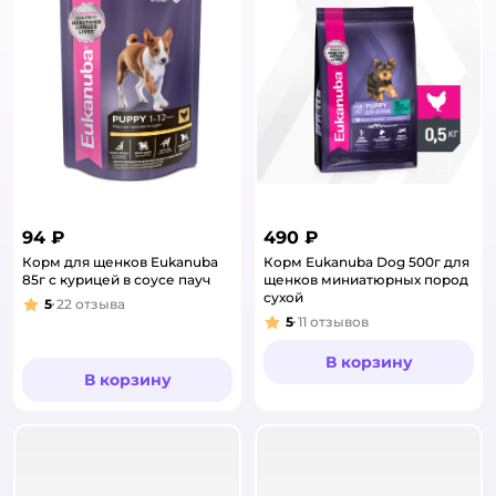
94 ₽
490 ₽
Корм для щенков Eukanuba
Корм Eukanuba Dog 500г для
85г с курицей в соусе пауч
щенков миниатюрных пород
сухой
5
22
отзыва
Рейтинг:
5
11
отзывов
Рейтинг:
В корзину
В корзину