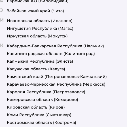
Е
Еврейская АО
(Биробиджан)
З
Забайкальский край
(Чита)
И
Ивановская область
(Иваново)
Ингушетия Республика
(Магас)
Иркутская область
(Иркутск)
К
Кабардино-Балкарская Республика
(Нальчик)
Калининградская область
(Калининград)
Калмыкия Республика
(Элиста)
Калужская область
(Калуга)
Камчатский край
(Петропавловск-Камчатский)
Карачаево-Черкесская Республика
(Черкесск)
Карелия Республика
(Петрозаводск)
Кемеровская область
(Кемерово)
Кировская область
(Киров)
Коми Республика
(Сыктывкар)
Костромская область
(Кострома)