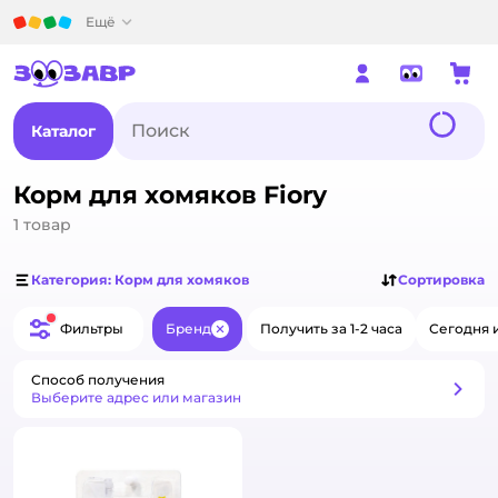
Детский мир
Ещё
Каталог
Корм для хомяков Fiory
1
товар
Категория: Корм для хомяков
Сортировка
Фильтры
Бренд
Получить за 1-2 часа
Сегодня 
Закрыть
Способ получения
Способ получения
Выберите адрес или магазин