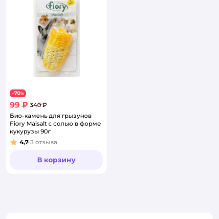
70
−
%
99 ₽
340 ₽
Био-камень для грызунов
Fiory Maisalt с солью в форме
кукурузы 90г
4,7
3
отзыва
Рейтинг:
В корзину