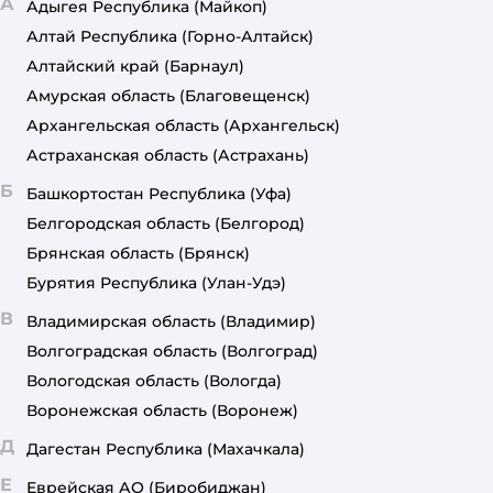
А
Адыгея Республика
(Майкоп)
Алтай Республика
(Горно-Алтайск)
Алтайский край
(Барнаул)
Амурская область
(Благовещенск)
Архангельская область
(Архангельск)
Астраханская область
(Астрахань)
Б
Башкортостан Республика
(Уфа)
Белгородская область
(Белгород)
Брянская область
(Брянск)
Бурятия Республика
(Улан-Удэ)
В
Владимирская область
(Владимир)
Волгоградская область
(Волгоград)
Вологодская область
(Вологда)
Воронежская область
(Воронеж)
Д
Дагестан Республика
(Махачкала)
Е
Еврейская АО
(Биробиджан)