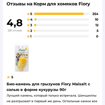
Отзывы на Корм для хомяков Fiory
5
254
4,8
4
10
3
12
281 отзыв
2
5
1
0
5
Био-камень для грызунов Fiory Maisalt с
солью в форме кукурузы 90г
Лучший камень, который только встречала. Шиншиллы
не разгрызают в первый же день. Остальные камни все