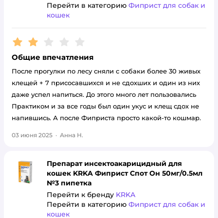
Перейти в категорию
Фиприст для собак и
кошек
Рейтинг:
2
Общие впечатления
После прогулки по лесу сняли с собаки более 30 живых
клещей + 7 присосавшихся и не сдохших и один из них
даже успел напиться. До этого много лет пользовались
Практиком и за все годы был один укус и клещ сдох не
напившись. А после Фиприста просто какой-то кошмар.
03 июня 2025
·
Анна Н.
Препарат инсектоакарицидный для
кошек KRKA Фиприст Спот Он 50мг/0.5мл
№3 пипетка
Перейти к бренду
KRKA
Перейти в категорию
Фиприст для собак и
кошек