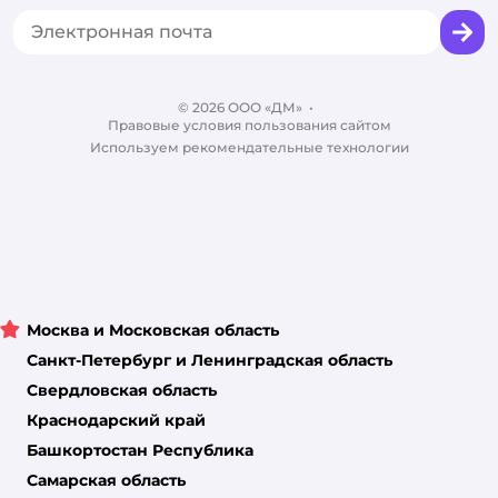
Горячая линия безопасности
Промокоды
Сертификаты
Корм для собак
Вакансии
Бренды
Обратная связь
Одежда для собак
Контакты
Отзывы
Карта сайта
Ветаптека
© 2026 ООО «ДМ»
Блог
•
Правовые условия пользования сайтом
Магазины сети
Используем рекомендательные технологии
Москва и Московская область
Санкт-Петербург и Ленинградская область
Свердловская область
Краснодарский край
Башкортостан Республика
Самарская область