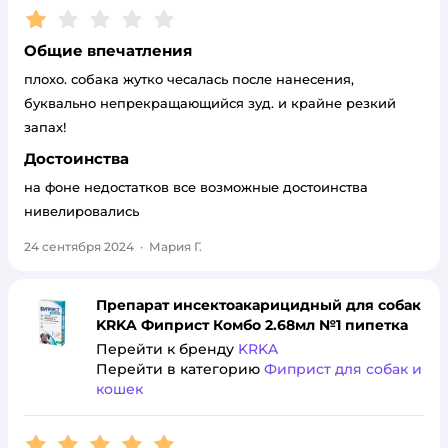
Рейтинг:
1
Общие впечатления
плохо. собака жутко чесалась после нанесения,
буквально непрекращающийся зуд. и крайне резкий
запах!
Достоинства
на фоне недостатков все возможные достоинства
нивелировались
24 сентября 2024
·
Мария Г.
Препарат инсектоакарицидный для собак
KRKA Фиприст Комбо 2.68мл №1 пипетка
Перейти к бренду
KRKA
Перейти в категорию
Фиприст для собак и
кошек
Рейтинг:
5