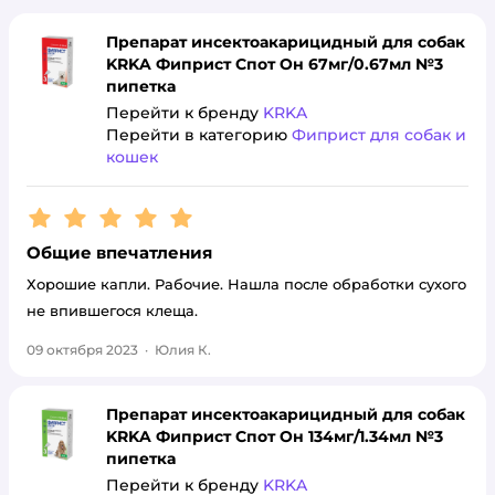
Препарат инсектоакарицидный для собак
KRKA Фиприст Спот Он 67мг/0.67мл №3
пипетка
Перейти к бренду
KRKA
Перейти в категорию
Фиприст для собак и
кошек
Рейтинг:
5
Общие впечатления
Хорошие капли. Рабочие. Нашла после обработки сухого
не впившегося клеща.
09 октября 2023
·
Юлия К.
Препарат инсектоакарицидный для собак
KRKA Фиприст Спот Он 134мг/1.34мл №3
пипетка
Перейти к бренду
KRKA