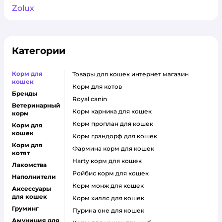
Zolux
Категории
Корм для
товары для кошек интернет магазин
кошек
корм для котов
Бренды
royal canin
Ветеринарный
корм карника для кошек
корм
корм проплан для кошек
Корм для
кошек
корм грандорф для кошек
Корм для
фармина корм для кошек
котят
harty корм для кошек
Лакомства
ройбис корм для кошек
Наполнители
корм монж для кошек
Аксессуары
для кошек
корм хиллс для кошек
Груминг
пурина оне для кошек
Амуниция для