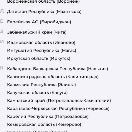
Воронежская область
(Воронеж)
Д
Дагестан Республика
(Махачкала)
Е
Еврейская АО
(Биробиджан)
З
Забайкальский край
(Чита)
И
Ивановская область
(Иваново)
Ингушетия Республика
(Магас)
Иркутская область
(Иркутск)
К
Кабардино-Балкарская Республика
(Нальчик)
Калининградская область
(Калининград)
Калмыкия Республика
(Элиста)
Калужская область
(Калуга)
Камчатский край
(Петропавловск-Камчатский)
Карачаево-Черкесская Республика
(Черкесск)
Карелия Республика
(Петрозаводск)
Кемеровская область
(Кемерово)