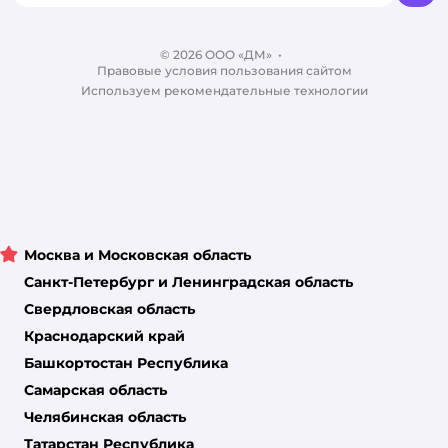
Обратная связь
Одежда для собак
Контакты
Отзывы
Карта сайта
Ветаптека
© 2026 ООО «ДМ»
Блог
•
Правовые условия пользования сайтом
Магазины сети
Используем рекомендательные технологии
Москва и Московская область
Санкт-Петербург и Ленинградская область
Свердловская область
Краснодарский край
Башкортостан Республика
Самарская область
Челябинская область
Татарстан Республика