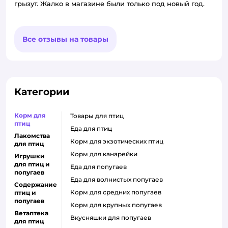
грызут. Жалко в магазине были только под новый год.
Все отзывы на товары
Категории
Корм для
товары для птиц
птиц
еда для птиц
Лакомства
корм для экзотических птиц
для птиц
корм для канарейки
Игрушки
для птиц и
еда для попугаев
попугаев
еда для волнистых попугаев
Содержание
корм для средних попугаев
птиц и
попугаев
корм для крупных попугаев
Ветаптека
вкусняшки для попугаев
для птиц