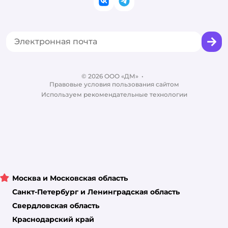
ВКонтакте
Telegram
Оплата Мокка
Политика использования файлов cookie
Одежда для кошек
Аренда торговых помещений
Акции
Сертификат АКИТ
Товары для собак
Горячая линия безопасности
Промокоды
Сертификаты
Корм для собак
Вакансии
Бренды
Обратная связь
Одежда для собак
Контакты
Отзывы
Карта сайта
Ветаптека
© 2026 ООО «ДМ»
Блог
•
Правовые условия пользования сайтом
Магазины сети
Используем рекомендательные технологии
Москва и Московская область
Санкт-Петербург и Ленинградская область
Свердловская область
Краснодарский край