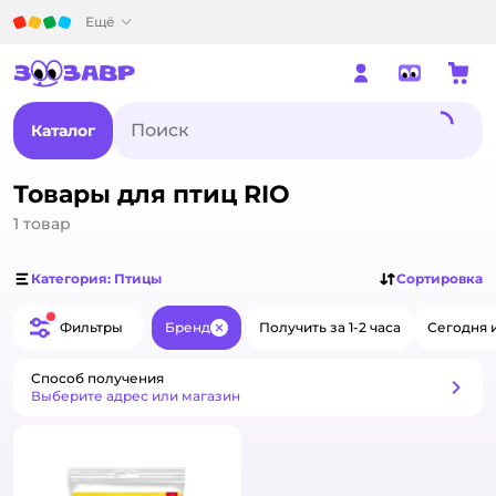
Детский мир
Ещё
Каталог
Товары для птиц RIO
1
товар
Категория: Птицы
Сортировка
Фильтры
Бренд
Получить за 1-2 часа
Сегодня 
Закрыть
Способ получения
Способ получения
Выберите адрес или магазин