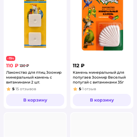
15
−
%
110 ₽
112 ₽
130 ₽
Лакомство для птиц Зоомир
Камень минеральный для
минеральный камень с
попугаев Зоомир Веселый
витаминами 2 шт.
попугай с витаминами 35г
5
15
отзывов
5
1
отзыв
Рейтинг:
Рейтинг:
В корзину
В корзину