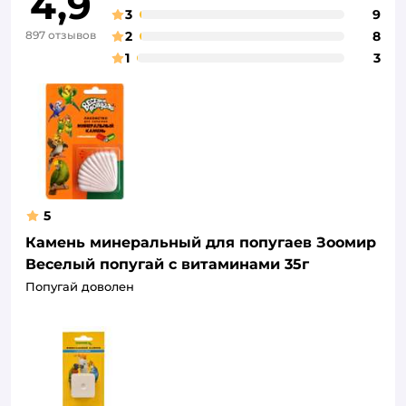
4,9
3
9
897 отзывов
2
8
1
3
5
Камень минеральный для попугаев Зоомир
Веселый попугай с витаминами 35г
Попугай доволен