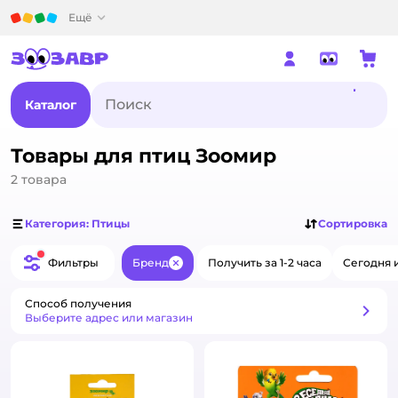
Детский мир
Ещё
Каталог
Товары для птиц Зоомир
2
товара
Категория: Птицы
Сортировка
Фильтры
Бренд
Получить за 1-2 часа
Сегодня 
Закрыть
Способ получения
Способ получения
Выберите адрес или магазин