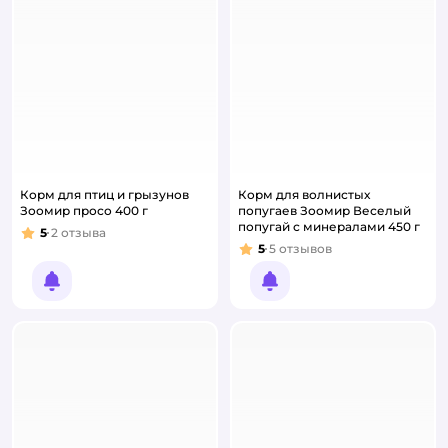
Корм для птиц и грызунов
Корм для волнистых
Зоомир просо 400 г
попугаев Зоомир Веселый
попугай с минералами 450 г
5
2
отзыва
Рейтинг:
5
5
отзывов
Рейтинг:
Уведомить о появлении
Уведомить о появлении