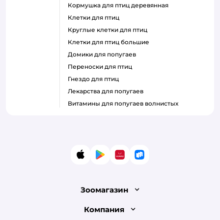
кормушка для птиц деревянная
клетки для птиц
круглые клетки для птиц
клетки для птиц большие
домики для попугаев
переноски для птиц
гнездо для птиц
лекарства для попугаев
витамины для попугаев волнистых
App Store
Google Play
AppGallery
RuStore
Зоомагазин
Лицензия
Компания