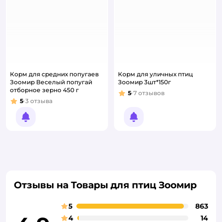
Корм для средних попугаев
Корм для уличных птиц
Зоомир Веселый попугай
Зоомир 3шт*150г
отборное зерно 450 г
5
7
отзывов
Рейтинг:
5
3
отзыва
Рейтинг:
Уведомить о появлении
Уведомить о появлении
Отзывы на Товары для птиц Зоомир
5
863
4
14