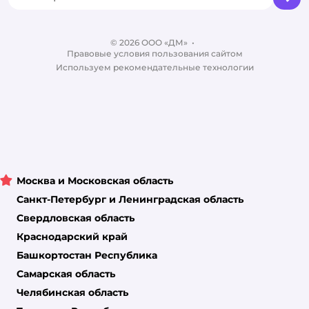
Бренды
Обратная связь
Одежда для собак
Контакты
Отзывы
Карта сайта
Ветаптека
© 2026 ООО «ДМ»
Блог
•
Правовые условия пользования сайтом
Магазины сети
Используем рекомендательные технологии
Москва и Московская область
Санкт-Петербург и Ленинградская область
Свердловская область
Краснодарский край
Башкортостан Республика
Самарская область
Челябинская область