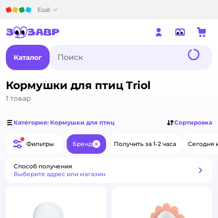
Детский мир
Ещё
Каталог
Кормушки для птиц Triol
1
товар
Категория: Кормушки для птиц
Сортировка
Фильтры
Бренд
Получить за 1-2 часа
Сегодня 
Закрыть
Способ получения
Способ получения
Выберите адрес или магазин