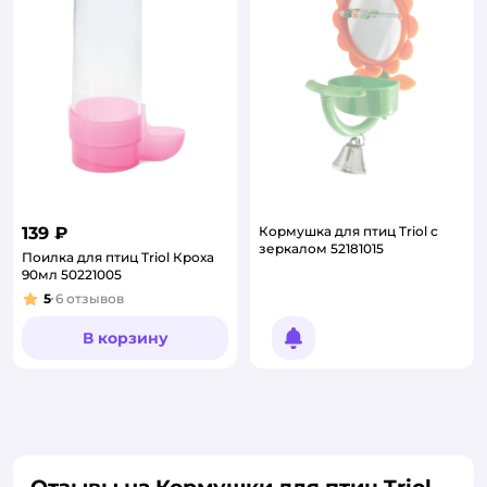
139 ₽
Кормушка для птиц Triol с
зеркалом 52181015
Поилка для птиц Triol Кроха
90мл 50221005
5
6
отзывов
Рейтинг:
В корзину
Уведомить о появлении