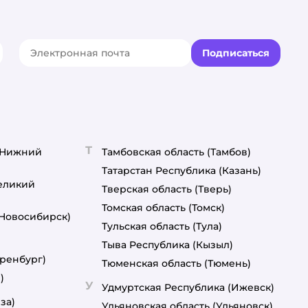
Подписаться
акте
elegram
Т
(Нижний
Тамбовская область
(Тамбов)
Татарстан Республика
(Казань)
еликий
Тверская область
(Тверь)
Томская область
(Томск)
(Новосибирск)
Тульская область
(Тула)
Тыва Республика
(Кызыл)
ренбург)
Тюменская область
(Тюмень)
)
У
Удмуртская Республика
(Ижевск)
за)
Ульяновская область
(Ульяновск)