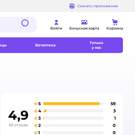
Скачать приложение
Войти
Бонусная карта
Корзина
Только
ицы
Ветаптека
у нас
5
59
отзыва
оценка
4,9
4
3
отзыва
оценка
3
1
отзыва
оценка
63 отзыва
2
0
отзыва
оценка
1
0
отзыва