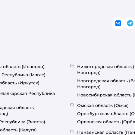
ВКонт
T
Н
я область
(Иваново)
Нижегородская область
Новгород)
 Республика
(Магас)
Новгородская область
(В
область
(Иркутск)
Новгород)
-Балкарская Республика
Новосибирская область
О
Омская область
(Омск)
адская область
рад)
Оренбургская область
(О
Республика
(Элиста)
Орловская область
(Орёл
область
(Калуга)
П
Пензенская область
(Пен