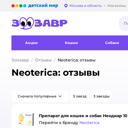
Детский мир
Москва и область
Магазины
Выбор адреса достав
Акции
Кошки
Собаки
Зоозавр
Отзывы
Neoterica: отзывы
Neoterica: отзывы
Сначала популярные
5 звезд
3 звезды
Препарат для кошек и собак Неодиар 10
Перейти к бренду
Neoterica