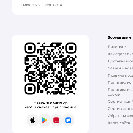
12 мая 2025
·
Татьяна А.
Зоомагазин
Лицензия
Как сделать 
Доставка и о
Обмен и возв
Правила про
Политика ко
Политика ис
cookie
Сертификат 
Наведите камеру,
чтобы скачать приложение
Сертификат
Обратная свя
App Store
Google Play
AppGallery
RuStore
Карта сайта