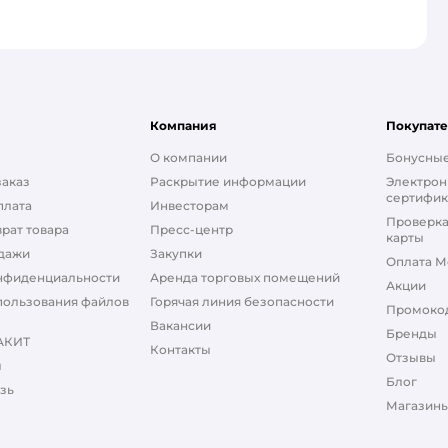
Компания
Покупат
О компании
Бонусные
заказ
Раскрытие информации
Электрон
сертифик
плата
Инвесторам
Проверка
рат товара
Пресс-центр
карты
дажи
Закупки
Оплата М
нфиденциальности
Аренда торговых помещений
Акции
пользования файлов
Горячая линия безопасности
Промоко
Вакансии
Бренды
АКИТ
Контакты
Отзывы
ы
Блог
зь
Магазины