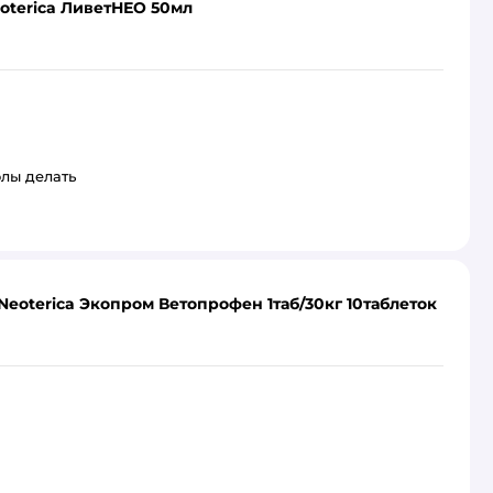
oterica ЛиветНЕО 50мл
олы делать
Neoterica Экопром Ветопрофен 1таб/30кг 10таблеток