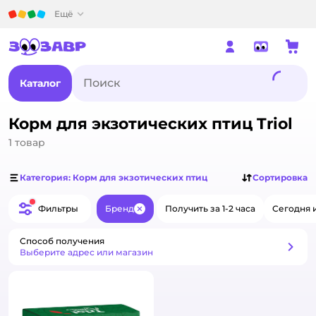
Детский мир
Ещё
Каталог
Корм для экзотических птиц Triol
1
товар
Категория: Корм для экзотических птиц
Сортировка
Фильтры
Бренд
Получить за 1-2 часа
Сегодня 
Закрыть
Способ получения
Способ получения
Выберите адрес или магазин