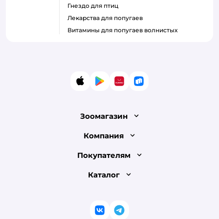
гнездо для птиц
лекарства для попугаев
витамины для попугаев волнистых
App Store
Google Play
AppGallery
RuStore
Зоомагазин
Лицензия
Компания
Как сделать заказ
О компании
Покупателям
Доставка и оплата
Раскрытие информации
Бонусные карты
Каталог
Обмен и возврат товара
Инвесторам
Электронные подарочные сертификаты
Правила продажи
Товары для кошек
Пресс-центр
Проверка баланса подарочной карты
Политика конфиденциальности
Корм для кошек
Закупки
ВКонтакте
Telegram
Оплата Мокка
Политика использования файлов cookie