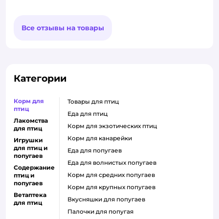
Все отзывы на товары
Категории
Корм для
товары для птиц
птиц
еда для птиц
Лакомства
корм для экзотических птиц
для птиц
корм для канарейки
Игрушки
для птиц и
еда для попугаев
попугаев
еда для волнистых попугаев
Содержание
корм для средних попугаев
птиц и
попугаев
корм для крупных попугаев
Ветаптека
вкусняшки для попугаев
для птиц
палочки для попугая