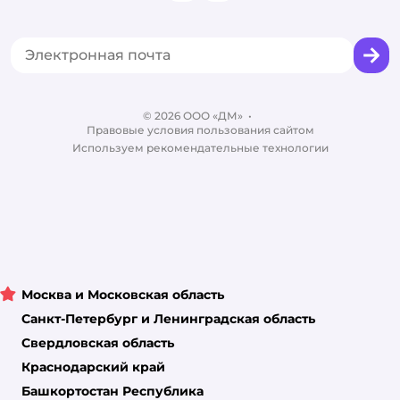
Одежда для кошек
Аренда торговых помещений
Акции
Сертификат АКИТ
Товары для собак
Горячая линия безопасности
Промокоды
Сертификаты
Корм для собак
Вакансии
Бренды
Обратная связь
Одежда для собак
Контакты
Отзывы
Карта сайта
Ветаптека
© 2026 ООО «ДМ»
Блог
•
Правовые условия пользования сайтом
Магазины сети
Используем рекомендательные технологии
Москва и Московская область
Санкт-Петербург и Ленинградская область
Свердловская область
Краснодарский край
Башкортостан Республика