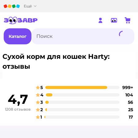
Детский мир
Ещё
Каталог
Сухой корм для кошек Harty:
отзывы
5
999+
о
оценка
4,7
4
104
о
оценка
3
56
о
оценка
1208 отзывов
2
25
о
оценка
1
17
о
оценка