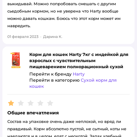
выкидывай. Можно попробовать смешать с другим
сьедобным кормом, но не уверена что Harty вообще
можно давать кошкам. Боюсь что этот корм может им
навредить.
01 февраля 2023
·
Дарина К.
Корм для кошек Harty 7кг с индейкой для
взрослых с чувствительным
пищеварением полнорационный сухой
Перейти к бренду
Harty
Перейти в категорию
Сухой корм для
кошек
Рейтинг:
1
Общие впечатления
Состав на упаковке очень даже неплохой, но вряд ли
правдивый. Корм абсолютно пустой, не сытный, коты не
наедаются и в целом, едят с неохотой. Запах хлебный,