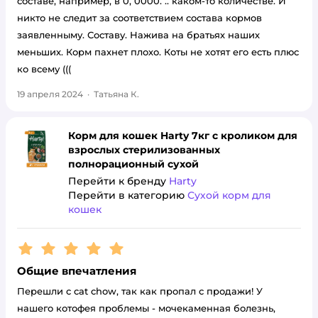
составе, например, в 0, 0000. .. каком-то количестве. И
никто не следит за соответствием состава кормов
заявленныму. Составу. Нажива на братьях наших
меньших. Корм пахнет плохо. Коты не хотят его есть плюс
ко всему (((
19 апреля 2024
·
Татьяна К.
Корм для кошек Harty 7кг с кроликом для
взрослых стерилизованных
полнорационный сухой
Перейти к бренду
Harty
Перейти в категорию
Сухой корм для
кошек
Рейтинг:
5
Общие впечатления
Перешли с cat chow, так как пропал с продажи! У
нашего котофея проблемы - мочекаменная болезнь,