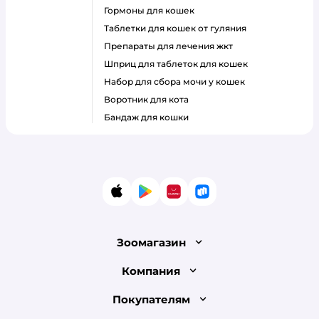
гормоны для кошек
таблетки для кошек от гуляния
препараты для лечения жкт
шприц для таблеток для кошек
набор для сбора мочи у кошек
воротник для кота
бандаж для кошки
App Store
Google Play
AppGallery
RuStore
Зоомагазин
Лицензия
Компания
Как сделать заказ
О компании
Покупателям
Доставка и оплата
Раскрытие информации